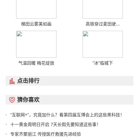
梯田云雾美如画
高铁穿过麦田驶...
气温回暖 梅花绽放
“冰”临城下
点击排行

猜你喜欢

“互联网+”，究竟加什么？看第四届互博会上的这些黑科技！
十一黄金周明日开启 7天长假先要知道这些事！
专家齐聚丽江 传授医疗救援先进经验