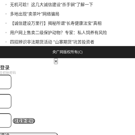
无机可趁！这几大诚信建设“杀手锏”了解一下
多地出现“卖茶叶”网络骗局
【诚信建设万里行】揭秘所谓“长寿健康法宝”真相
用户网上售卖二级保护动物？专家：私人饲养有风险
四招辨识非法期货活动 “山寨期货”坑苦投资者
央广网版权所有(C)
×
登录
位初始密码
获取新密码