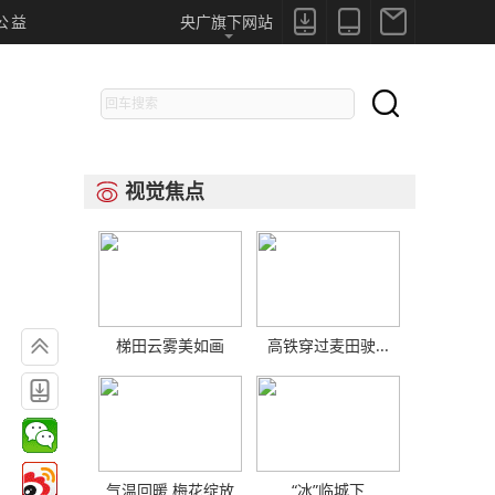



公益
央广旗下网站

视觉焦点


梯田云雾美如画
高铁穿过麦田驶...

气温回暖 梅花绽放
“冰”临城下