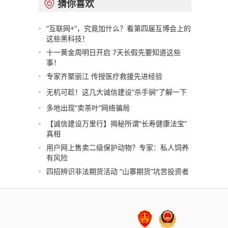
猜你喜欢

“互联网+”，究竟加什么？看第四届互博会上的
这些黑科技！
十一黄金周明日开启 7天长假先要知道这些
事！
专家齐聚丽江 传授医疗救援先进经验
无机可趁！这几大诚信建设“杀手锏”了解一下
多地出现“卖茶叶”网络骗局
【诚信建设万里行】揭秘所谓“长寿健康法宝”
真相
用户网上售卖二级保护动物？专家：私人饲养
有风险
四招辨识非法期货活动 “山寨期货”坑苦投资者