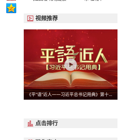
视频推荐

《平“语”近人——习近平总书记用典》第十一集：咬定青山不放松
点击排行
