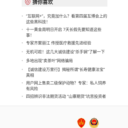
猜你喜欢

“互联网+”，究竟加什么？看第四届互博会上的
这些黑科技！
十一黄金周明日开启 7天长假先要知道这些
事！
专家齐聚丽江 传授医疗救援先进经验
无机可趁！这几大诚信建设“杀手锏”了解一下
多地出现“卖茶叶”网络骗局
【诚信建设万里行】揭秘所谓“长寿健康法宝”
真相
用户网上售卖二级保护动物？专家：私人饲养
有风险
四招辨识非法期货活动 “山寨期货”坑苦投资者