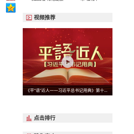
视频推荐

《平“语”近人——习近平总书记用典》第十一集：咬定青山不放松
点击排行
