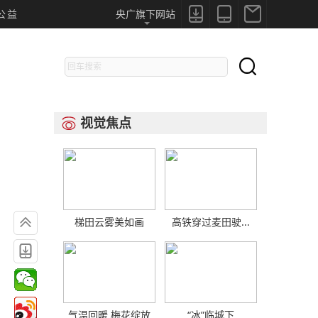



公益
央广旗下网站

视觉焦点


梯田云雾美如画
高铁穿过麦田驶...

气温回暖 梅花绽放
“冰”临城下