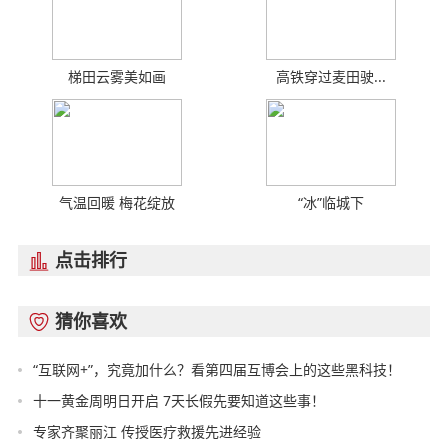
梯田云雾美如画
高铁穿过麦田驶...
气温回暖 梅花绽放
“冰”临城下
点击排行

猜你喜欢

“互联网+”，究竟加什么？看第四届互博会上的这些黑科技！
十一黄金周明日开启 7天长假先要知道这些事！
专家齐聚丽江 传授医疗救援先进经验