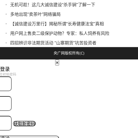
无机可趁！这几大诚信建设“杀手锏”了解一下
多地出现“卖茶叶”网络骗局
【诚信建设万里行】揭秘所谓“长寿健康法宝”真相
用户网上售卖二级保护动物？专家：私人饲养有风险
四招辨识非法期货活动 “山寨期货”坑苦投资者
央广网版权所有(C)
×
登录
位初始密码
获取新密码