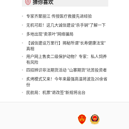
猜你喜欢

专家齐聚丽江 传授医疗救援先进经验
无机可趁！这几大诚信建设“杀手锏”了解一下
多地出现“卖茶叶”网络骗局
【诚信建设万里行】揭秘所谓“长寿健康法宝”
真相
用户网上售卖二级保护动物？专家：私人饲养
有风险
四招辨识非法期货活动 “山寨期货”坑苦投资者
炙烤模式又来！今年来最强高温将波及20余省
份
民航局：机票“退改签”新规将出台