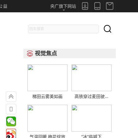



公益
央广旗下网站

视觉焦点


梯田云雾美如画
高铁穿过麦田驶...

气温回暖 梅花绽放
“冰”临城下