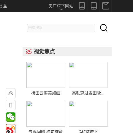



公益
央广旗下网站

视觉焦点


梯田云雾美如画
高铁穿过麦田驶...

气温回暖 梅花绽放
“冰”临城下