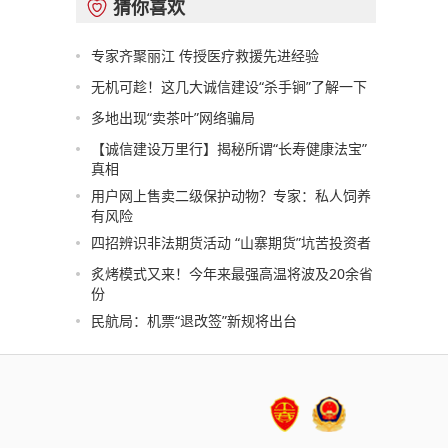
猜你喜欢

专家齐聚丽江 传授医疗救援先进经验
无机可趁！这几大诚信建设“杀手锏”了解一下
多地出现“卖茶叶”网络骗局
【诚信建设万里行】揭秘所谓“长寿健康法宝”
真相
用户网上售卖二级保护动物？专家：私人饲养
有风险
四招辨识非法期货活动 “山寨期货”坑苦投资者
炙烤模式又来！今年来最强高温将波及20余省
份
民航局：机票“退改签”新规将出台