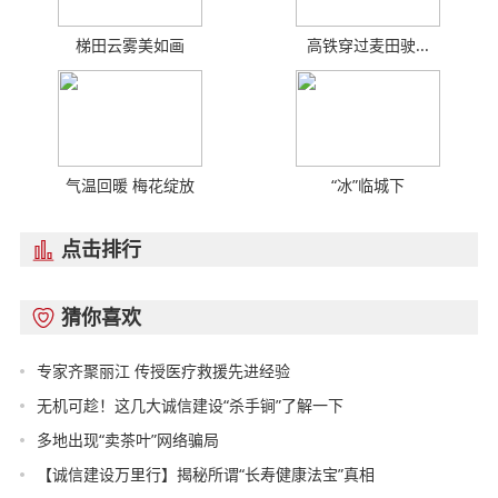
梯田云雾美如画
高铁穿过麦田驶...
气温回暖 梅花绽放
“冰”临城下
点击排行

猜你喜欢

专家齐聚丽江 传授医疗救援先进经验
无机可趁！这几大诚信建设“杀手锏”了解一下
多地出现“卖茶叶”网络骗局
【诚信建设万里行】揭秘所谓“长寿健康法宝”真相