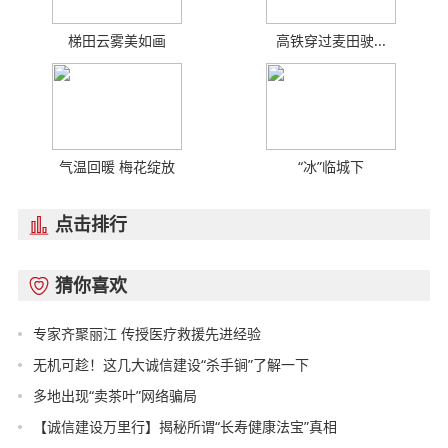
梯田云雾美如画
高铁穿过麦田驶...
气温回暖 梅花绽放
“冰”临城下
点击排行

猜你喜欢

专家齐聚丽江 传授医疗救援先进经验
无机可趁！这几大诚信建设“杀手锏”了解一下
多地出现“卖茶叶”网络骗局
【诚信建设万里行】揭秘所谓“长寿健康法宝”真相