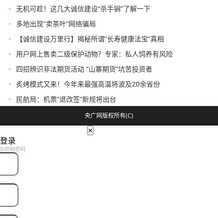
无机可趁！这几大诚信建设“杀手锏”了解一下
多地出现“卖茶叶”网络骗局
【诚信建设万里行】揭秘所谓“长寿健康法宝”真相
用户网上售卖二级保护动物？专家：私人饲养有风险
四招辨识非法期货活动 “山寨期货”坑苦投资者
炙烤模式又来！今年来最强高温将波及20余省份
民航局：机票“退改签”新规将出台
央广网版权所有(C)
×
登录
位初始密码