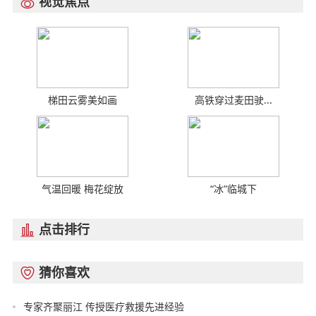
视觉焦点

梯田云雾美如画
高铁穿过麦田驶...
气温回暖 梅花绽放
“冰”临城下
点击排行

猜你喜欢

专家齐聚丽江 传授医疗救援先进经验