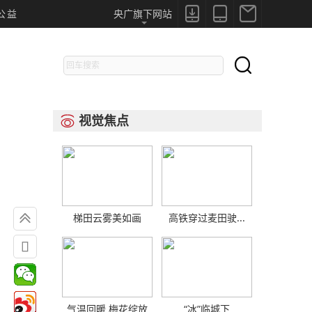



公益
央广旗下网站

视觉焦点


梯田云雾美如画
高铁穿过麦田驶...

气温回暖 梅花绽放
“冰”临城下