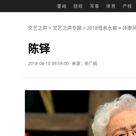
要闻
财经
军事
体育
产经
文艺之声
>
文艺之声专题
>
2018母亲水窖
>
评审
陈铎
2018-08-10 09:54:00
来源：央广网