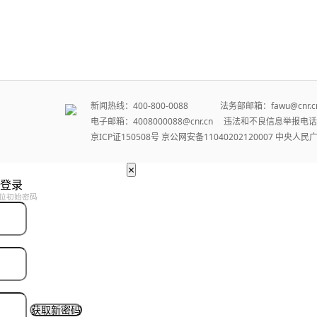
新闻热线：400-800-0088 法务部邮箱：fawu@cn
电子邮箱：4008000088@cnr.cn 违法和不良信息举报电话：
京ICP证150508号
京公网安备11040202120007
中央人民
×
登录
位初始密码
获取新密码