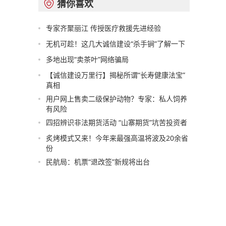
猜你喜欢

专家齐聚丽江 传授医疗救援先进经验
无机可趁！这几大诚信建设“杀手锏”了解一下
多地出现“卖茶叶”网络骗局
【诚信建设万里行】揭秘所谓“长寿健康法宝”
真相
用户网上售卖二级保护动物？专家：私人饲养
有风险
四招辨识非法期货活动 “山寨期货”坑苦投资者
炙烤模式又来！今年来最强高温将波及20余省
份
民航局：机票“退改签”新规将出台