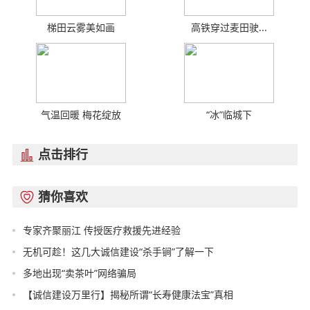
梯田云雾美如画
高铁穿过麦田驶...
气温回暖 梅花绽放
“冰”临城下
点击排行

猜你喜欢

专家齐聚丽江 传授医疗救援先进经验
无机可趁！这几大诚信建设“杀手锏”了解一下
多地出现“卖茶叶”网络骗局
【诚信建设万里行】揭秘所谓“长寿健康法宝”真相