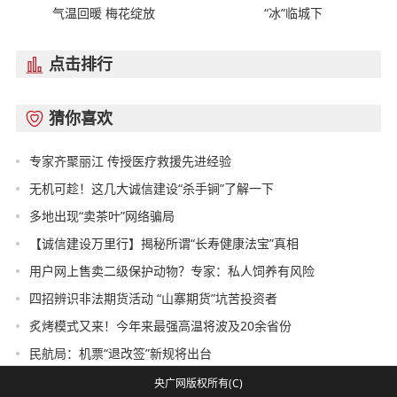
气温回暖 梅花绽放
“冰”临城下
点击排行

猜你喜欢

专家齐聚丽江 传授医疗救援先进经验
无机可趁！这几大诚信建设“杀手锏”了解一下
多地出现“卖茶叶”网络骗局
【诚信建设万里行】揭秘所谓“长寿健康法宝”真相
用户网上售卖二级保护动物？专家：私人饲养有风险
四招辨识非法期货活动 “山寨期货”坑苦投资者
炙烤模式又来！今年来最强高温将波及20余省份
民航局：机票“退改签”新规将出台
央广网版权所有(C)