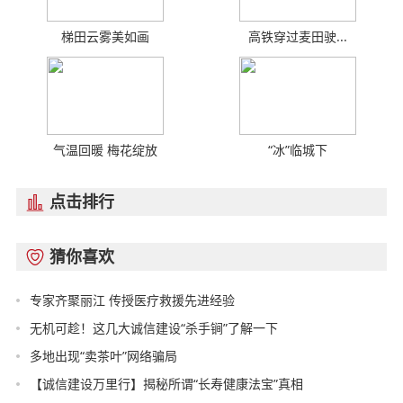
梯田云雾美如画
高铁穿过麦田驶...
气温回暖 梅花绽放
“冰”临城下
点击排行

猜你喜欢

专家齐聚丽江 传授医疗救援先进经验
无机可趁！这几大诚信建设“杀手锏”了解一下
多地出现“卖茶叶”网络骗局
【诚信建设万里行】揭秘所谓“长寿健康法宝”真相