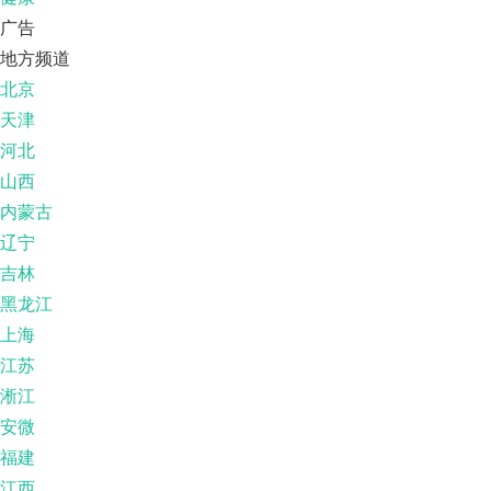
广告
地方频道
北京
天津
河北
山西
内蒙古
辽宁
吉林
黑龙江
上海
江苏
淅江
安微
福建
江西